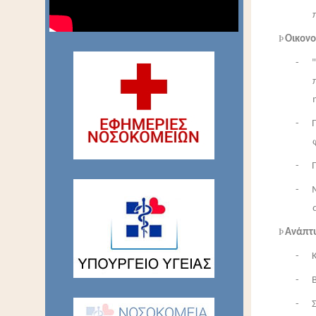
Þ
Οικον
- "Κ
- Πο
- Πο
- Με
Þ
Ανάπτ
- Κ
- Βι
- Σ