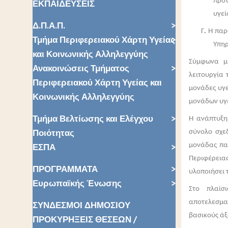
προ
ΕΚΠΑΙΔΕΥΣΕΙΣ
υγεί
Δ.Π.Α.Π.
Γ
.
Η παρα
Τμήμα Περιφερειακού Χάρτη Υγείας
Υπηρ
και Κοινωνικής Αλληλεγγύης
Σύμφωνα με
Ανακοινώσεις Τμήματος
λειτουργία 
Περιφερειακού Χάρτη Υγείας και
μονάδες υγε
Κοινωνικής Αλληλεγγύης
μονάδων υγε
Τμήμα Βελτίωσης και Ελέγχου
Η ανάπτυξη
Ποιότητας
σύνολο σχε
ΕΣΠΑ
μονάδας πα
Περιφέρεια
ΠΡΟΓΡΑΜΜΑΤΑ
υλοποιήσει τ
Ευρωπαϊκής Ένωσης
Στο πλαίσ
αποτελεσμα
ΣΥΝΔΕΣΜΟΙ ΔΗΜΟΣΙΟΥ
βασικούς άξ
ΠΡΟΚΥΡΗΞΕΙΣ ΘΕΣΕΩΝ /