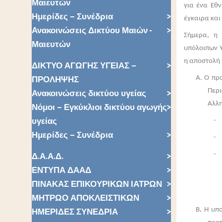
Μαιευτών
για ένα Εθν
Ημερίδες – Συνέδρια
έγκαιρα και
Ανακοινώσεις Δικτύου Μαιών -
Σήμερα, η 
Μαιευτών
υπόλοιπων Υ
η αποστολή κ
ΔΙΚΤΥΟ ΑΓΩΓΗΣ ΥΓΕΙΑΣ –
ΠΡΟΛΗΨΗΣ
Α. Ο πρ
Περι
Ανακοινώσεις δικτύου υγείας
Αλλη
Νόμοι – Εγκύκλιοι δικτύου αγωγής
υγείας
- 
Ημερίδες – Συνέδρια
- 
Δ.Α.Α.Δ.
- 
ΕΝΤΥΠΑ ΔΑΑΔ
ΠΙΝΑΚΑΣ ΕΠΙΚΟΥΡΙΚΩΝ ΙΑΤΡΩΝ
ΜΗΤΡΩΟ ΑΠΟΚΛΕΙΣΤΙΚΩΝ
ΗΜΕΡΙΔΕΣ ΣΥΝΕΔΡΙΑ
Β
.
Η υπο