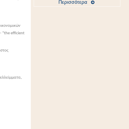
Περισσότερα
ικονομικών
"the efficient
όστος
ελλείμματα,