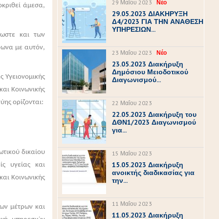
29 Μαΐου 2023
Νέο
οκριθεί άμεσα,
29.05.2023 ΔΙΑΚΗΡΥΞΗ
Δ4/2023 ΓΙΑ ΤΗΝ ΑΝΑΘΕΣΗ
ΥΠΗΡΕΣΙΩΝ...
λωστε και των
φωνα με αυτόν,
23 Μαΐου 2023
Νέο
23.05.2023 Διακήρυξη
Δημόσιου Μειοδοτικού
ς Υγειονομικής
Διαγωνισμού...
και Κοινωνικής
ύης ορίζονται:
22 Μαΐου 2023
22.05.2023 Διακήρυξη του
ΔΘΝ1/2023 Διαγωνισμού
για...
τικού δικαίου
15 Μαΐου 2023
15.05.2023 Διακήρυξη
ίς υγείας και
ανοικτής διαδικασίας για
και Κοινωνικής
την...
11 Μαΐου 2023
εων μέτρων και
11.05.2023 Διακήρυξη