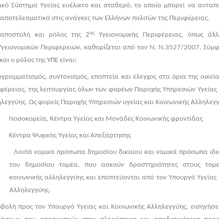
ικό Σύστημα Υγείας ευέλικτο και σταθερό, το οποίο μπορεί να ανταπ
 αποτελεσματικά στις ανάγκες των Ελλήνων πολιτών της Περιφέρειας.
ης
αποστολή και ρόλος της 2
Υγειονομικής Περιφέρειας, όπως άλ
γειονομικών Περιφερειών, καθορίζεται από τον Ν. Ν.3527/2007. Σύμ
αι ο ρόλος της ΥΠΕ είναι:
ογραμματισμός, συντονισμός, εποπτεία και έλεγχος στα όρια της οικεία
φέρειας, της λειτουργίας όλων των φορέων Παροχής Υπηρεσιών Υγείας 
λεγγύης. Ως φορείς Παροχής Υπηρεσιών υγείας και Κοινωνικής Αλληλεγγ
Νοσοκομεία, Κέντρα Υγείας και Μονάδες Κοινωνικής φροντίδας
Κέντρα Ψυχικής Υγείας και Απεξάρτησης
Λοιπά νομικά πρόσωπα δημοσίου δικαίου και νομικά πρόσωπα ιδιω
του δημοσίου τομέα, που ασκούν δραστηριότητες στους τομε
κοινωνικής αλληλεγγύης και εποπτεύονται από τον Υπουργό Υγείας 
Αλληλεγγύης.
βολή προς τον Υπουργό Υγείας και Κοινωνικής Αλληλεγγύης, εισηγήσ