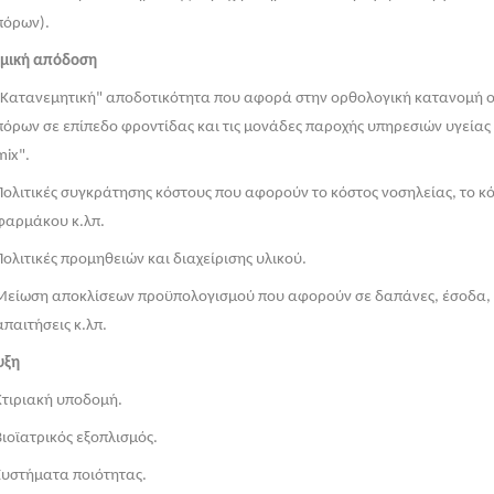
πόρων).
ομική απόδοση
ατανεμητική" αποδοτικότητα που αφορά στην ορθολογική κατανομή ο
πόρων σε επίπεδο φροντίδας και τις μονάδες παροχής υπηρεσιών υγείας - 
mix".
λιτικές συγκράτησης κόστους που αφορούν το κόστος νοσηλείας, το κ
φαρμάκου κ.λπ.
λιτικές προμηθειών και διαχείρισης υλικού.
ίωση αποκλίσεων προϋπολογισμού που αφορούν σε δαπάνες, έσοδα, 
απαιτήσεις κ.λπ.
υξη
τιριακή υποδομή.
οϊατρικός εξοπλισμός.
υστήματα ποιότητας.