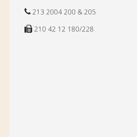
213 2004 200 & 205
210 42 12 180/228
ΕΦΗΜΕΡΙΕΣ ΦΑΡΜΑΚΕΙΩΝ ΣΤΗΝ
ΑΤΤΙΚΗ
ΠΡΟΜΗΘΕΙΑ ΚΑΙ ΕΓΚΑΤΑΣΤΑΣΗ
ΜΟΝΑΔΩΝ ΠΑΡΑΓΩΓΗΣ
ΟΞΥΓΟΝΟΥ ΙΑΤΡΙΚΗΣ ΧΡΗΣΕΩΣ ΣΕ
ΝΟΣΟΚΟΜΕΙΑ ΝΗΣΩΝ ΑΙΓΑΙΟΥ ΚΑΙ
ΚΥΠΡΟΥ