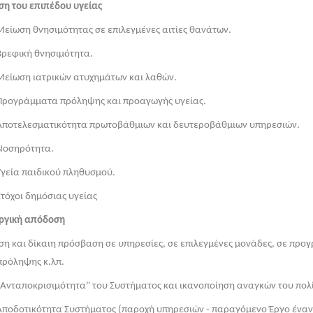
ση του επιπέδου υγείας
ίωση θνησιμότητας σε επιλεγμένες αιτίες θανάτων.
ρεφική θνησιμότητα.
είωση ιατρικών ατυχημάτων και λαθών.
ρογράμματα πρόληψης και προαγωγής υγείας.
ποτελεσματικότητα πρωτοβάθμιων και δευτεροβάθμιων υπηρεσιών.
οσηρότητα.
εία παιδικού πληθυσμού.
όχοι δημόσιας υγείας
ργική απόδοση
η και δίκαιη πρόσβαση σε υπηρεσίες, σε επιλεγμένες μονάδες, σε προ
πρόληψης κ.λπ.
νταποκρισιμότητα" του Συστήματος και ικανοποίηση αναγκών του πολί
οδοτικότητα Συστήματος (παροχή υπηρεσιών - παραγόμενο Έργο έναν