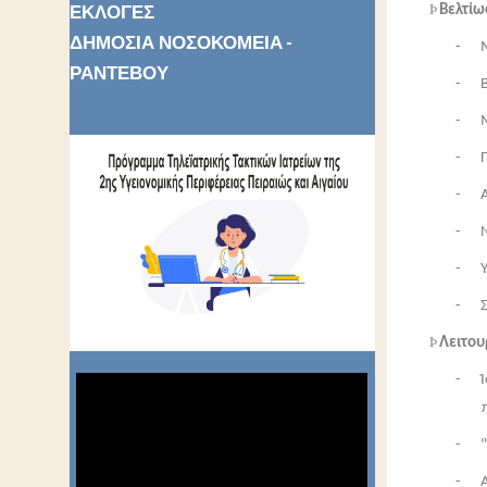
ΕΚΛΟΓΕΣ
Þ
Βελτίω
ΔΗΜΟΣΙΑ ΝΟΣΟΚΟΜΕΙΑ -
- Με
ΡΑΝΤΕΒΟΥ
- Β
- Μ
- Π
- Α
- Ν
- Υγ
- Στ
Þ
Λειτου
- Ίσ
- "Α
- Απ