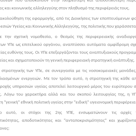
τάσεων που αποσκοπούν στην πληρέστερη και αποδοτικότερη παρ
ας και κοινωνικής αλληλεγγύης στον πληθυσμό της περιφέρειάς τους.
κολούθηση της εφαρμογής, από τις Διοικήσεις των εποπτευόμενων φ
εσιών Υγείας και Κοινωνικής Αλληλεγγύης, της πολιτικής που χαράσσετα
 την σχετική νομοθεσία, ο θεσμός της περιφερειακής αναδιορ
των ΥΠε ως επιτελικού οργάνου, αναπτύσσει αυτόματα αμφίδρομη σχέ
ίας ευθύνης τους. Οι ΥΠε επεξεργάζονται τους αναπτυξιακούς προγρα
ίας και σχηματοποιούν τη γενική περιφερειακή στρατηγική ανάπτυξης.
 στρατηγικής των ΥΠε, σε συνεργασία με τις νοσοκομειακές μονάδες
διασμένων ενεργειών. Με τον τρόπο αυτό, η στρατηγική της κάθε α
ροχής υπηρεσιών υγείας αποτελεί λειτουργικό μέρος του ευρύτερου 
ς. Λόγω του χαρακτήρα αλλά και του σκοπού λειτουργίας της, η ΥΠ
η "γενική" εθνική πολιτική υγείας στην "ειδική" υγειονομική περιφέρεια
ιο αυτό, οι στόχοι της 2ης ΥΠΕ, ενσωματώνουν τις αρχές τ
τικότητας, αποδοτικότητας και "ανταποκρισιμότητας" και χωρίζοντα
ονες: