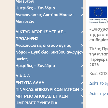
Μαιευτών
Ημερίδες – Συνέδρια
Ανακοινώσεις Δικτύου Μαιών -
Μαιευτών
«Ενίσχυσ
ΔΙΚΤΥΟ ΑΓΩΓΗΣ ΥΓΕΙΑΣ –
της με ε
ΠΡΟΛΗΨΗΣ
επιδημίας
Ανακοινώσεις δικτύου υγείας
Τίτλος Πρ
Νόμοι – Εγκύκλιοι δικτύου αγωγής
την αντα
υγείας
Περιφέρει
2023
Ημερίδες – Συνέδρια
Κωδ. ΟΠΣ
Δ.Α.Α.Δ.
ΕΝΤΥΠΑ ΔΑΑΔ
Δείτε το α
ΠΙΝΑΚΑΣ ΕΠΙΚΟΥΡΙΚΩΝ ΙΑΤΡΩΝ
Δείτε την 
ΜΗΤΡΩΟ ΑΠΟΚΛΕΙΣΤΙΚΩΝ
ΗΜΕΡΙΔΕΣ ΣΥΝΕΔΡΙΑ