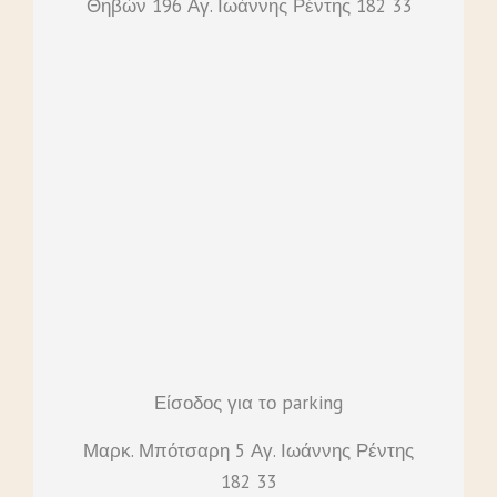
Θηβών 196 Αγ. Ιωάννης Ρέντης 182 33
Είσοδος για το parking
Μαρκ. Μπότσαρη 5 Αγ. Ιωάννης Ρέντης
182 33