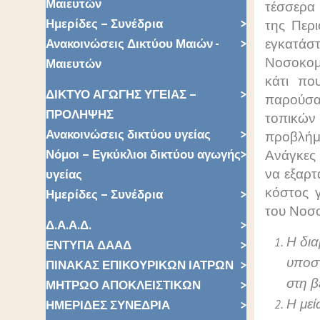
Μαιευτών
τέσσερα 
Ημερίδες – Συνέδρια
της Περι
εγκατάσ
Ανακοινώσεις Δικτύου Μαιών -
Νοσοκομε
Μαιευτών
κάτι πο
ΔΙΚΤΥΟ ΑΓΩΓΗΣ ΥΓΕΙΑΣ –
παρούσα
ΠΡΟΛΗΨΗΣ
τοπικώ
Ανακοινώσεις δικτύου υγείας
προβλήμα
Νόμοι – Εγκύκλιοι δικτύου αγωγής
Ανάγκες 
να εξαρτ
υγείας
κόστος γ
Ημερίδες – Συνέδρια
του Νοσο
Δ.Α.Α.Δ.
Η δι
ΕΝΤΥΠΑ ΔΑΑΔ
υποστ
ΠΙΝΑΚΑΣ ΕΠΙΚΟΥΡΙΚΩΝ ΙΑΤΡΩΝ
στη β
ΜΗΤΡΩΟ ΑΠΟΚΛΕΙΣΤΙΚΩΝ
Η μεί
ΗΜΕΡΙΔΕΣ ΣΥΝΕΔΡΙΑ