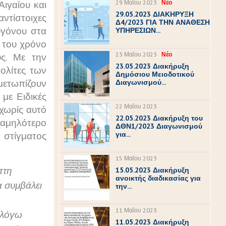
Αιγαίου και
29 Μαΐου 2023
Νέο
29.05.2023 ΔΙΑΚΗΡΥΞΗ
αντίστοιχες
Δ4/2023 ΓΙΑ ΤΗΝ ΑΝΑΘΕΣΗ
υγόνου στα
ΥΠΗΡΕΣΙΩΝ...
 του χρόνο
23 Μαΐου 2023
Νέο
υς. Με την
23.05.2023 Διακήρυξη
ολίτες των
Δημόσιου Μειοδοτικού
ετωπίζουν
Διαγωνισμού...
με Ειδικές
22 Μαΐου 2023
χωρίς αυτό
22.05.2023 Διακήρυξη του
 χαμηλότερο
ΔΘΝ1/2023 Διαγωνισμού
 στίγματος
για...
15 Μαΐου 2023
πτη
15.05.2023 Διακήρυξη
ανοικτής διαδικασίας για
 συμβάλει
την...
11 Μαΐου 2023
 λόγω
11.05.2023 Διακήρυξη