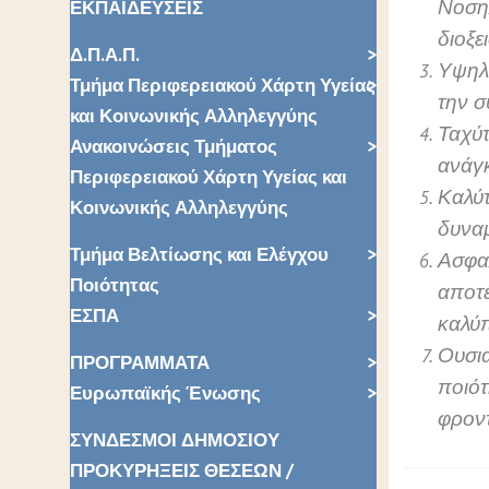
Νοσηλ
ΕΚΠΑΙΔΕΥΣΕΙΣ
διοξε
Δ.Π.Α.Π.
Υψηλο
Τμήμα Περιφερειακού Χάρτη Υγείας
την σ
και Κοινωνικής Αλληλεγγύης
Ταχύτ
Ανακοινώσεις Τμήματος
ανάγ
Περιφερειακού Χάρτη Υγείας και
Καλύτ
Κοινωνικής Αλληλεγγύης
δυναμ
Τμήμα Βελτίωσης και Ελέγχου
Ασφα
Ποιότητας
αποτ
ΕΣΠΑ
καλύπ
Ουσια
ΠΡΟΓΡΑΜΜΑΤΑ
ποιότ
Ευρωπαϊκής Ένωσης
φρον
ΣΥΝΔΕΣΜΟΙ ΔΗΜΟΣΙΟΥ
ΠΡΟΚΥΡΗΞΕΙΣ ΘΕΣΕΩΝ /