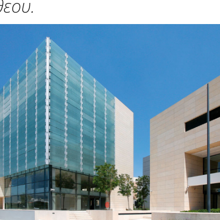
θεου.