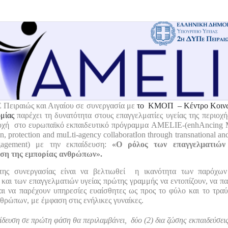
Πειραιώς και Αιγαίου σε συνεργασία με
το ΚΜΟΠ – Κέντρο Κοινω
μίας
παρέχει τη δυνατότητα στους επαγγελματίες υγείας της περιοχ
οχή στο ευρωπαϊκό εκπαιδευτικό πρόγραμμα
AMELIE
-(enhAncing 
on, protection and muLti-agency collaboratIon through transnational and
ngagement) με την εκπαίδευση:
«Ο ρόλος των επαγγελματιών 
ιση της εμπορίας ανθρώπων».
της συνεργασίας είναι να βελτιωθεί η ικανότητα των παρόχων 
 και των επαγγελματιών υγείας πρώτης γραμμής να εντοπίζουν, να π
αι να παρέχουν υπηρεσίες ευαίσθητες ως προς το φύλο και το τρα
θρώπων, με έμφαση στις ενήλικες γυναίκες.
δευση σε πρώτη φάση θα περιλαμβάνει, δύο (2) δια ζώσης εκπαιδεύσεις