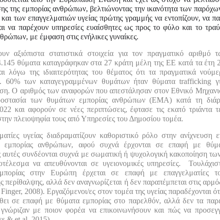
σης της εμπορίας ανθρώπων, βελτιώνοντας την ικανότητα των παρόχω
 και των επαγγελματιών υγείας πρώτης γραμμής να εντοπίζουν, να π
αι να παρέχουν υπηρεσίες ευαίσθητες ως προς το φύλο και το τρα
θρώπων, με έμφαση στις ενήλικες γυναίκες.
υν αξιόπιστα στατιστικά στοιχεία για τον πραγματικό αριθμό 
.145 θύματα καταγράφηκαν στα 27 κράτη μέλη της ΕΕ κατά τα έτη 2
αι λόγω της ιδιαιτερότητας του θέματος ότι τα πραγματικά νούμε
. 60% των καταγεγραμμένων θυμάτων ήταν θύματα trafficking γ
ση. Ο αριθμός των αναφορών που απεστάλησαν στον Εθνικό Μηχαν
ροστασία των θυμάτων εμπορίας ανθρώπων (ΕΜΑ) κατά τη διάρ
022 και αφορούν σε νέες περιπτώσεις, έφτασε τις εκατό τριάντα τέ
την πλειοψηφία τους από Υπηρεσίες του Δημοσίου τομέα.
ματίες υγείας διαδραματίζουν καθοριστικό ρόλο στην ανίχνευση ε
ς εμπορίας ανθρώπων, αφού συχνά έρχονται σε επαφή με θύμ
ς αυτές συνδέονται συχνά με σωματική ή ψυχολογική κακοποίηση τω
οτέλεσμα να απευθύνονται σε υγειονομικές υπηρεσίες. Τουλάχι
μπορίας στην Ευρώπη έρχεται σε επαφή με επαγγελματίες τ
ς περίθαλψης, αλλά δεν αναγνωρίζεται ή δεν παραπέμπεται στις αρμό
Finger, 2008). Εργαζόμενοι/ες στον τομέα της υγείας παραδέχονται ό
ρθει σε επαφή με θύματα εμπορίας στο παρελθόν, αλλά δεν τα παρ
 γνώριζαν με ποιον φορέα να επικοινωνήσουν και πώς να προσεγγ
s & et al, 2015).