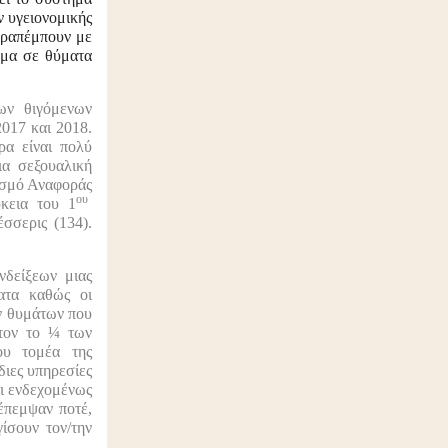
ν υγειονομικής
αραπέμπουν με
ύμα σε θύματα
των θιγόμενων
017 και 2018.
ρα είναι πολύ
ια σεξουαλική
ισμό Αναφοράς
ου
κεια του 1
σσερις (134).
νδείξεων μιας
ατα καθώς οι
ν θυμάτων που
στον το ¼ των
ου τομέα της
διες υπηρεσίες
τι ενδεχομένως
έπεμψαν ποτέ,
ίσουν τον/την