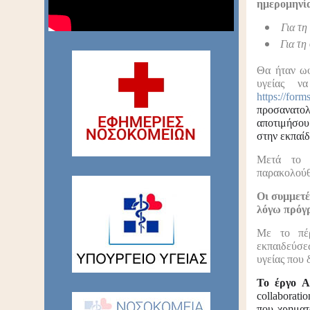
ημερομηνία
Για τη
Για τη
Θα ήταν ωφ
υγείας ν
https://fo
προσανατολ
αποτιμήσου
στην εκπαί
Μετά το 
παρακολούθ
Οι συμμετέ
λόγω πρόγ
Με το πέρ
εκπαιδεύσε
υγείας που 
Το έργο 
collaborati
που χρηματ