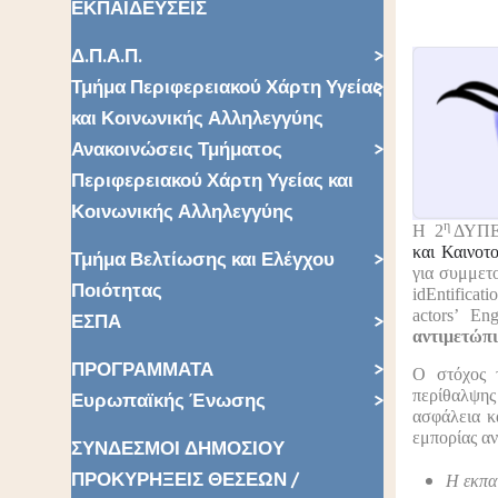
ΕΚΠΑΙΔΕΥΣΕΙΣ
Δ.Π.Α.Π.
Τμήμα Περιφερειακού Χάρτη Υγείας
και Κοινωνικής Αλληλεγγύης
Ανακοινώσεις Τμήματος
Περιφερειακού Χάρτη Υγείας και
Κοινωνικής Αλληλεγγύης
η
Η 2
ΔΥΠΕ 
και Καινοτο
Τμήμα Βελτίωσης και Ελέγχου
για συμμετ
Ποιότητας
idEntificati
actors’ E
ΕΣΠΑ
αντιμετώπ
ΠΡΟΓΡΑΜΜΑΤΑ
Ο στόχος 
περίθαλψης
Ευρωπαϊκής Ένωσης
ασφάλεια κ
εμπορίας αν
ΣΥΝΔΕΣΜΟΙ ΔΗΜΟΣΙΟΥ
ΠΡΟΚΥΡΗΞΕΙΣ ΘΕΣΕΩΝ /
Η εκπαί