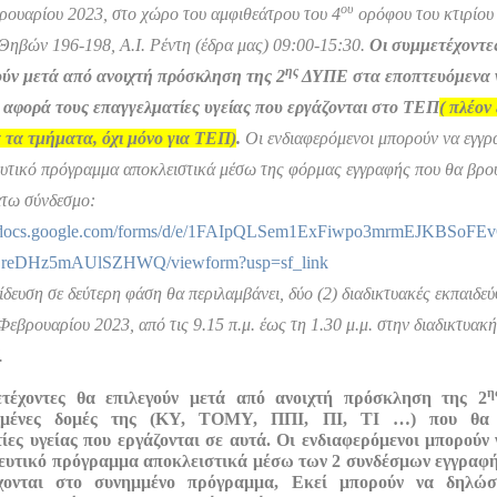
ου
ρουαρίου 2023, στο χώρο του αμφιθεάτρου του 4
ορόφου του κτιρίου
Θηβών 196-198, Α.Ι. Ρέντη (έδρα μας) 09:00-15:30.
Οι συμμετέχοντε
ης
ούν μετά από ανοιχτή πρόσκληση της 2
ΔΥΠΕ στα εποπτευόμενα 
 αφορά τους επαγγελματίες υγείας που εργάζονται στο ΤΕΠ
( πλέον
α τα τμήματα, όχι μόνο για ΤΕΠ)
.
Οι ενδιαφερόμενοι μπορούν να εγγρ
ευτικό πρόγραμμα αποκλειστικά μέσω της φόρμας εγγραφής που θα βρο
τω σύνδεσμο:
//docs.google.com/forms/d/e/1FAIpQLSem1ExFiwpo3mrmEJKBSoFE
ZreDHz5mAUlSZHWQ/viewform?usp=sf_link
δευση σε δεύτερη φάση θα περιλαμβάνει, δύο (2) διαδικτυακές εκπαιδεύ
Φεβρουαρίου 2023, από τις 9.15 π.μ. έως τη 1.30 μ.μ. στην διαδικτυα
.
η
τέχοντες θα επιλεγούν μετά από ανοιχτή πρόσκληση της 2
ωμένες δομές της (ΚΥ, ΤΟΜΥ, ΠΠΙ, ΠΙ, ΤΙ …) που θα
ίες υγείας που εργάζονται σε αυτά. Οι ενδιαφερόμενοι μπορούν
δευτικό πρόγραμμα αποκλειστικά μέσω των 2 συνδέσμων εγγρα
χονται στο συνημμένο πρόγραμμα, Εκεί μπορούν να δηλώσ