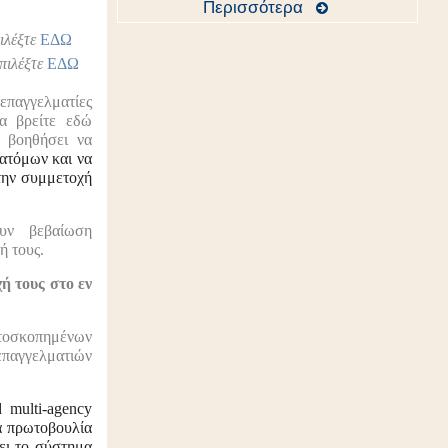
Περισσότερα
ιλέξτε
ΕΔΩ
πιλέξτε
ΕΔΩ
επαγγελματίες
α βρείτε εδώ
 βοηθήσει να
 ατόμων και να
την συμμετοχή
υν βεβαίωση
ή τους.
ή τους στο εν
τοσκοπημένων
επαγγελματιών
d multi-agency
μια πρωτοβουλία
ει το σύστημα