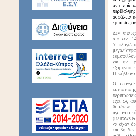
αντιμετώπι
περίθαλψης
ασφάλεια κ
εμπορίας αν
Δεν υπάρχο
ατόμων. 14
Υπολογίζετ
μεγαλύτερα
εκμετάλλευ
για την Π
εξαμήνου 2
Προήλθαν σ
Οι επαγγελ
κατάσταση
περιπτώσει
έχει ως απ
θυμάτων ε
υγειονομική
(Barrows & 
να είχαν έ
επειδή δεν
ασθενή (Ros