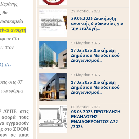
 Κεράνης,
29 Μαρτίου 2023
ς θα
29.03.2023 Διακήρυξη
νοσοκομεία
ανοικτής διαδικασίας για
την επιλογή...
 είναι ανοιχτή
αφούν στο
17 Μαρτίου 2023
υν στον
17.03.2023 Διακήρυξη
Δημόσιου Μειοδοτικού
Διαγωνισμού...
vQnA-
17 Μαρτίου 2023
17.03.2023 Διακήρυξη
σεις στις 07
Δημόσιου Μειοδοτικού
κή πλατφόρμα
Διαγωνισμού...
08 Μαρτίου 2023
ς
ΔΥΠΕ στις
08.03.2023 ΠΡΟΣΚΛΗΣΗ
ΕΚΔΗΛΩΣΗΣ
 αφορά τους
ΕΝΔΙΑΦΕΡΟΝΤΟΣ Α22
 να εγγραφούν
/2023
φής στο ΖΟΟΜ
ουν σε ποια