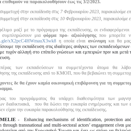
 επιθυμούν να παρακολουθήσουν έως τις 3/2/2023.
 συμμετοχή στην εκπαίδευση στις 7 Φεβρουαρίου 2023, παρακαλούμε επ
 συμμετοχή στην εκπαίδευση στις 10 Φεβρουαρίου 2023, παρακαλούμε ε
έλιμο μαζί με το πρόγραμμα της εκπαίδευσης, οι ενδιαφερόμενοι 
α συμπληρώσουν μια
φόρμα προ- αξιολόγησης
που μπορείτε ν
rms.gle/xX2pcC4HWmauX3wk8
η οποία είναι
ανώνυμη
και θα μας
ίσουμε την εκπαίδευση στις ιδιαίτερες ανάγκες των εκπαιδευόμενων
με τυχόν αλλαγή στο επίπεδο γνώσεων και εμπειριών πριν και μετά 
δευση.
πέρας των εκπαιδεύσεων τα συμμετέχοντα άτομα θα λάβο
ησης της εκπαίδευσης από το ΚΜΟΠ, που θα βεβαιώνει τη συμμετοχ
χοντες δε θα έχουν καμία οικονομική επιβάρυνση για τη συμμετοχ
ραμμα.
ας του προγράμματος θα υπάρχει διαθεσιμότητα των μαγνη
ων διαδικτυακά, που θα δώσει την ευκαιρία ενημέρωσης και των 
δεν είχαν την ευκαιρία παρακολούθησης της εκπαίδευσης.
AMELIE
- Εnhancing mechanisms of identification, protection an
on through transnational and multi-sectoral actors’ engagement είναι 
οδοτείται από την Ευρωπαϊκή Ένωση και έχει ως στόχο να βελτιώσ