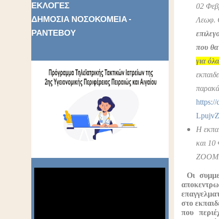
ΕΚΛΟΓΕΣ
02 Φεβ
ΔΗΜΟΣΙΑ ΝΟΣΟΚΟΜΕΙΑ -
Λεωφ. 
ΡΑΝΤΕΒΟΥ
επιλεγ
που θα
για όλ
εκπαιδ
παρακά
https:
Lpujv
Η εκπαί
και 10 
ΖΟΟΜ
Οι συμμε
αποκεντρ
επαγγελματ
στο εκπαι
που περιέ